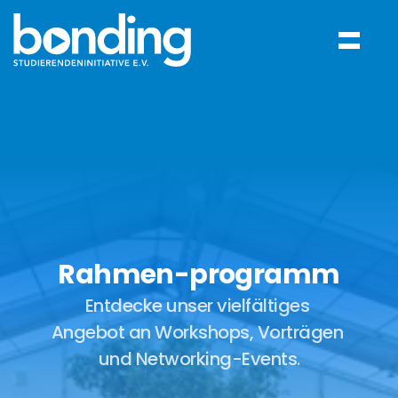
Rahmen-programm
Entdecke unser vielfältiges 
Angebot an Workshops, Vorträgen 
und Networking-Events.